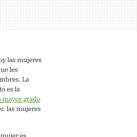
oy las mujeres
ue les
ombres. La
o es la
o mayor grado
r, las mujeres
a mujer es