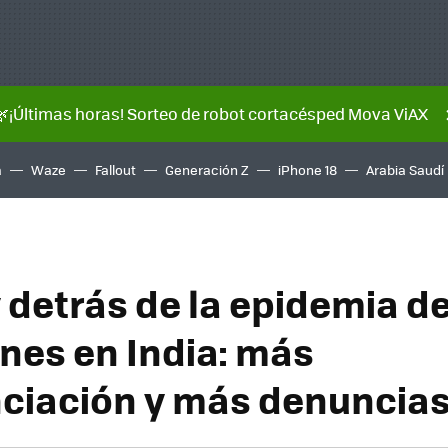
🌿¡Últimas horas! Sorteo de robot cortacésped Mova ViAX
a
Waze
Fallout
Generación Z
iPhone 18
Arabia Saudí
 detrás de la epidemia d
ones en India: más
ciación y más denuncia