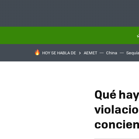
HOY SE HABLA DE
AEMET
China
Sequí
Qué hay
violaci
concien