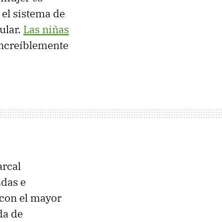
 el sistema de
ular.
Las niñas
increíblemente
arcal
adas e
 con el mayor
da de