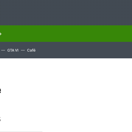
GTA VI
Café
e
s