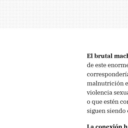
El brutal ma
de este enorm
correspondería
malnutrición e
violencia sexu
o que estén co
siguen siendo 
La conexión 