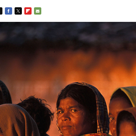
FACEBOOK
TWITTER
FLIPBOARD
E-
MAIL