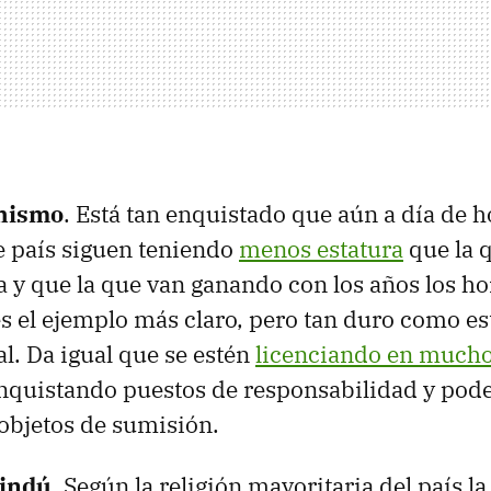
chismo
. Está tan enquistado que aún a día de h
e país siguen teniendo
menos estatura
que la q
 y que la que van ganando con los años los h
s el ejemplo más claro, pero tan duro como est
al. Da igual que se estén
licenciando en much
nquistando puestos de responsabilidad y pode
objetos de sumisión.
hindú
. Según la religión mayoritaria del país l