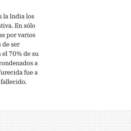
la India los
iva. En sólo
as por varios
s de ser
n el 70% de su
 condenados a
furecida fue a
fallecido.