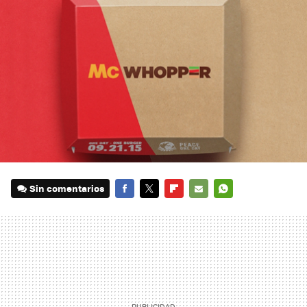
Sin comentarios
FACEBOOK
TWITTER
FLIPBOARD
E-
WHATSAPP
MAIL