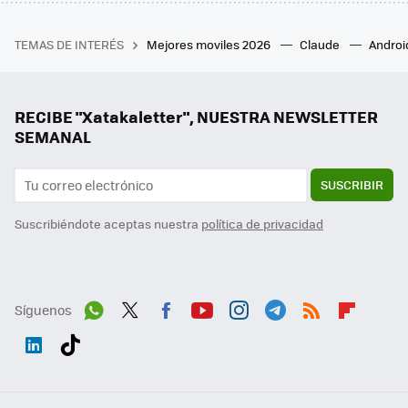
TEMAS DE INTERÉS
Mejores moviles 2026
Claude
Androi
RECIBE "Xatakaletter", NUESTRA NEWSLETTER
SEMANAL
SUSCRIBIR
Suscribiéndote aceptas nuestra
política de privacidad
Síguenos
Wh
Twit
Fac
You
Inst
Tele
RSS
Flip
ats
ter
ebo
tub
agr
gra
boa
Link
Tikt
App
ok
e
am
m
rd
edI
ok