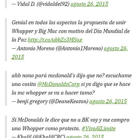
— Vidal D. (@vidaldel92)
agosto 26, 2015
Genial en todos los aspectos la propuesta de unir
Whopper y Big Mac con motivo del Día Mundial de
la Paz
http://t.co/ubbZz3MSox
— Antonio Moreno (@Antonio1Moreno)
agosto 26,
2015
ahh nono pará mcdonald's dijo que no? escuchame
una cosita
@McDonaldsCorp
si yo digo que se hace
la mc whopper se va a hacer tamo?
— benji gregory (@DeaneKeaton)
agosto 26, 2015
Si McDonalds le dice que no a BK voy y me compro
una Whopper como protesta.
#VivoAlLímite
— Khalil (@KhalilCRC)
agosto 26, 2015