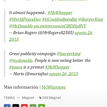
It almost happened..
#McWhopper
#WorldPeaceDay
#ItCouldveBeenBig
@BurgerKing
@McDonalds
pic.twitter.com/oClRDHpBVY
— Brian Rogers (@MrRogers82585)
agosto 26,
2015
Great publicity campaign
@burgerking
@mcdonalds
. People is now eating better. the
#peace
is a pretext
#McWhopper
— Mario (@mariojho)
agosto 26, 2015
Más información |
McWhopper
TEMAS
Magnet
Old Magnet