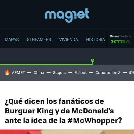
Suscríbete a
MAPAS
STREAMERS
VIVIENDA
HISTORIA
HOY SE HABLA DE
AEMET
China
Sequía
Fallout
Generación Z
iP
¿Qué dicen los fanáticos de
Burguer King y de McDonald's
ante la idea de la #McWhopper?