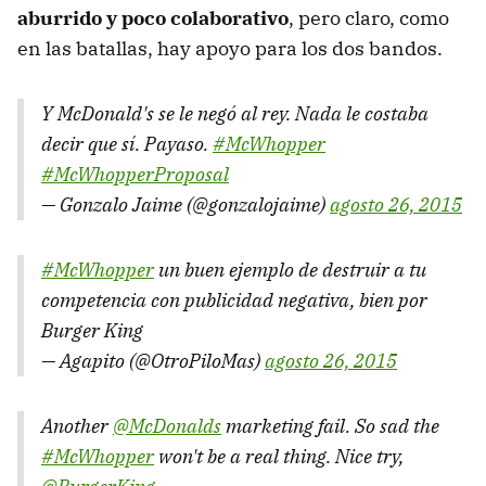
aburrido y poco colaborativo
, pero claro, como
en las batallas, hay apoyo para los dos bandos.
Y McDonald's se le negó al rey. Nada le costaba
decir que sí. Payaso.
#McWhopper
#McWhopperProposal
— Gonzalo Jaime (@gonzalojaime)
agosto 26, 2015
#McWhopper
un buen ejemplo de destruir a tu
competencia con publicidad negativa, bien por
Burger King
— Agapito (@OtroPiloMas)
agosto 26, 2015
Another
@McDonalds
marketing fail. So sad the
#McWhopper
won't be a real thing. Nice try,