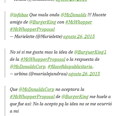
@infobae
Que mala onda
@McDonalds
!!! Hacete
amigo de
@BurgerKing
con
#McWhopper
#McWhopperProposal
— Marielette (@Marielette)
agosto 26, 2015
No sé si me gusta mas la idea de
@BurguerKing1
de la
#McWhopperProposal
o la respuesta de
@McDonaldsCorp
.
#filosofidapublicitaria
.
— urbina (@marialejandrau)
agosto 26, 2015
Que
@McDonaldsCorp
no aceptara la
#McWhopperProposal
de
@BurgerKing
me huele a
que fue así: No la acepto pq la idea no se me ocurrió
a mi