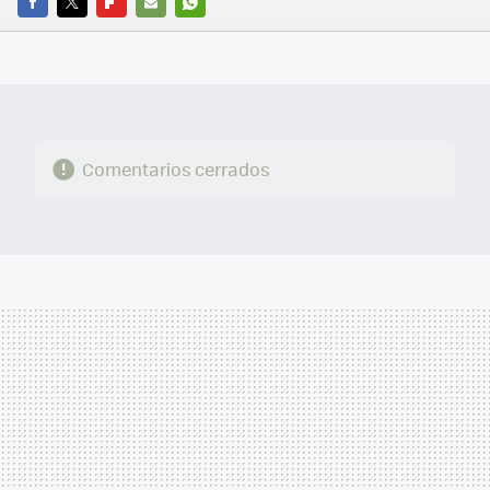
FACEBOOK
TWITTER
FLIPBOARD
E-
WHATSAPP
MAIL
Comentarios cerrados