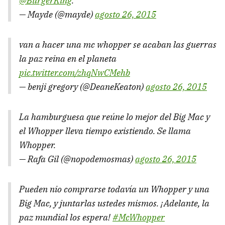
@BurgerKing
.
— Mayde (@mayde)
agosto 26, 2015
van a hacer una mc whopper se acaban las guerras
la paz reina en el planeta
pic.twitter.com/zhqNwCMehb
— benji gregory (@DeaneKeaton)
agosto 26, 2015
La hamburguesa que reúne lo mejor del Big Mac y
el Whopper lleva tiempo existiendo. Se llama
Whopper.
— Rafa Gil (@nopodemosmas)
agosto 26, 2015
Pueden nio comprarse todavía un Whopper y una
Big Mac, y juntarlas ustedes mismos. ¡Adelante, la
paz mundial los espera!
#McWhopper