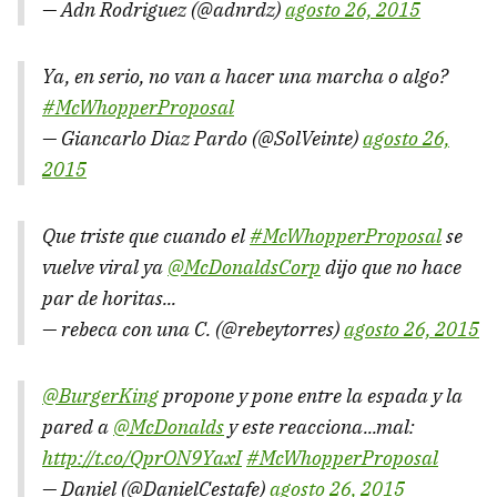
— Adn Rodriguez (@adnrdz)
agosto 26, 2015
Ya, en serio, no van a hacer una marcha o algo?
#McWhopperProposal
— Giancarlo Diaz Pardo (@SolVeinte)
agosto 26,
2015
Que triste que cuando el
#McWhopperProposal
se
vuelve viral ya
@McDonaldsCorp
dijo que no hace
par de horitas...
— rebeca con una C. (@rebeytorres)
agosto 26, 2015
@BurgerKing
propone y pone entre la espada y la
pared a
@McDonalds
y este reacciona...mal:
http://t.co/QprON9YaxI
#McWhopperProposal
— Daniel (@DanielCestafe)
agosto 26, 2015