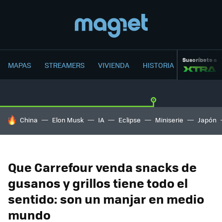
Suscríbete a
MAPAS
STREAMERS
VIVIENDA
HISTORIA
HOY SE HABLA DE
China
Elon Musk
IA
Eclipse
Miniserie
Japón
Que Carrefour venda snacks de
gusanos y grillos tiene todo el
sentido: son un manjar en medio
mundo