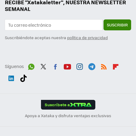
RECIBE "Xatakaletter", NUESTRA NEWSLETTER
SEMANAL
SUSCRIBIR
Suscribiéndote aceptas nuestra
política de privacidad
Síguenos
Wh
Twit
Fac
You
Inst
Tele
RSS
Flip
ats
ter
ebo
tub
agr
gra
boa
Link
Tikt
App
ok
e
am
m
rd
edI
ok
Suscríbete a
n
Apoya a Xataka y disfruta ventajas exclusivas