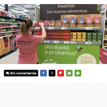
Sin comentarios
FACEBOOK
TWITTER
FLIPBOARD
E-
WHATSAPP
MAIL