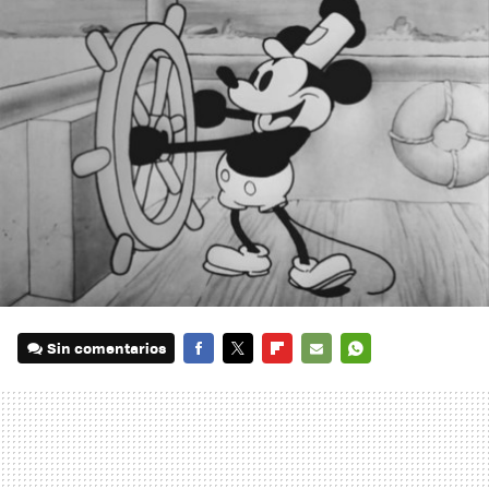
Sin comentarios
FACEBOOK
TWITTER
FLIPBOARD
E-
WHATSAPP
MAIL