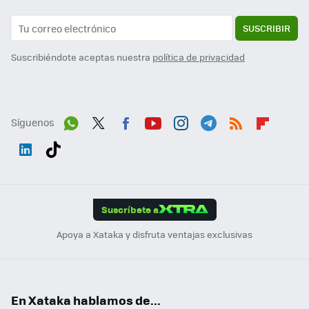
SUSCRIBIR
Suscribiéndote aceptas nuestra
política de privacidad
Síguenos
Wh
Twit
Fac
You
Inst
Tele
RSS
Flip
ats
ter
ebo
tub
agr
gra
boa
Link
Tikt
App
ok
e
am
m
rd
edI
ok
Suscríbete a
n
Apoya a Xataka y disfruta ventajas exclusivas
En Xataka hablamos de...