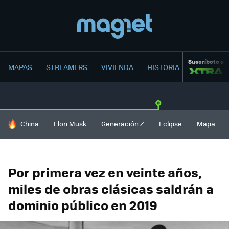
Suscríbete a
MAPAS
STREAMERS
VIVIENDA
HISTORIA
HOY SE HABLA DE
China
Elon Musk
Generación Z
Eclipse
Mapa
Por primera vez en veinte años,
miles de obras clásicas saldrán a
dominio público en 2019