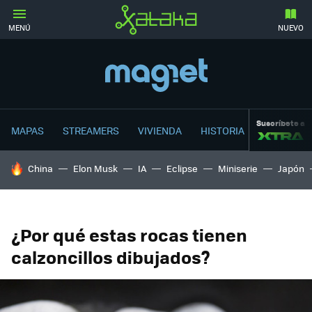
MENÚ
NUEVO
Suscríbete a
MAPAS
STREAMERS
VIVIENDA
HISTORIA
HOY SE HABLA DE
China
Elon Musk
IA
Eclipse
Miniserie
Japón
¿Por qué estas rocas tienen
calzoncillos dibujados?