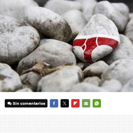
Sin comentarios
FACEBOOK
TWITTER
FLIPBOARD
E-
WHATSAPP
MAIL