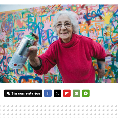
Sin comentarios
FACEBOOK
TWITTER
FLIPBOARD
E-
WHATSAPP
MAIL