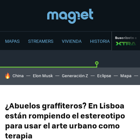
Suscríbete a
MAPAS
STREAMERS
VIVIENDA
HISTORIA
HOY SE HABLA DE
China
Elon Musk
Generación Z
Eclipse
Mapa
¿Abuelos graffiteros? En Lisboa
están rompiendo el estereotipo
para usar el arte urbano como
terapia