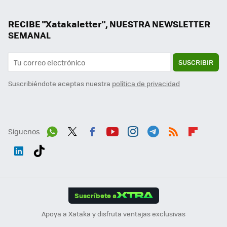
RECIBE "Xatakaletter", NUESTRA NEWSLETTER
SEMANAL
SUSCRIBIR
Suscribiéndote aceptas nuestra
política de privacidad
Síguenos
Wh
Twit
Fac
You
Inst
Tele
RSS
Flip
ats
ter
ebo
tub
agr
gra
boa
Link
Tikt
App
ok
e
am
m
rd
edI
ok
Suscríbete a
n
Apoya a Xataka y disfruta ventajas exclusivas