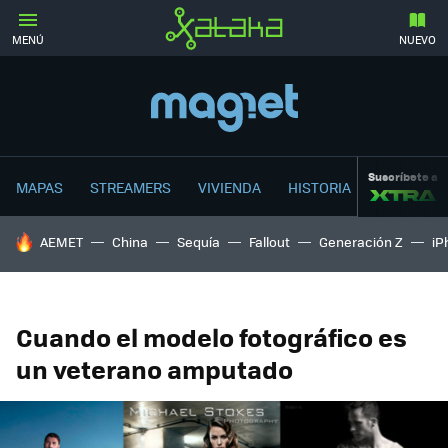
MENÚ
NUEVO
Suscríbete a
MAPAS
STREAMERS
VIVIENDA
HISTORIA
HOY SE HABLA DE
AEMET
China
Sequía
Fallout
Generación Z
iP
Cuando el modelo fotográfico es
un veterano amputado