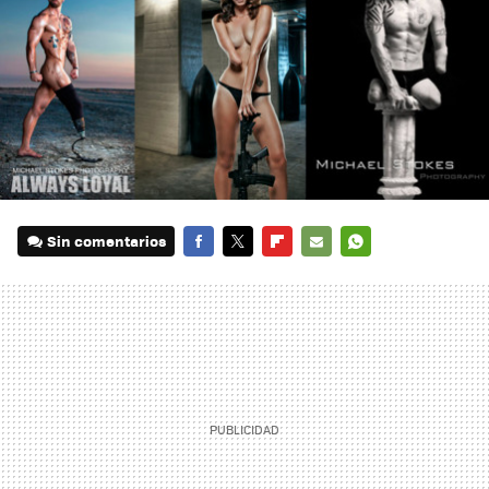
Sin comentarios
FACEBOOK
TWITTER
FLIPBOARD
E-
WHATSAPP
MAIL