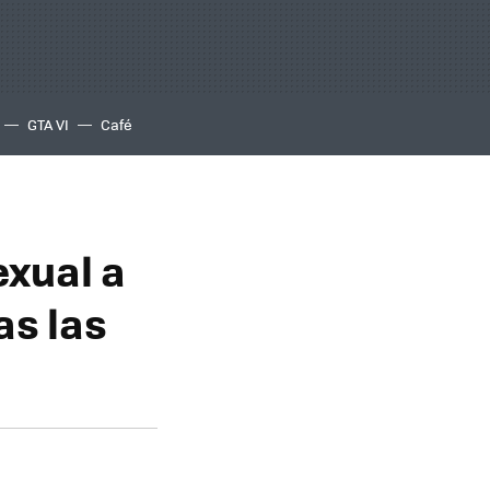
GTA VI
Café
exual a
as las