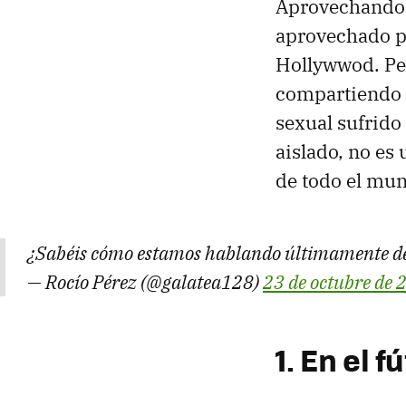
Aprovechando 
aprovechado pa
Hollywwod. Per
compartiendo 
sexual sufrido
aislado, no es 
de todo el mund
¿Sabéis cómo estamos hablando últimamente del 
— Rocío Pérez (@galatea128)
23 de octubre de 
1. En el f