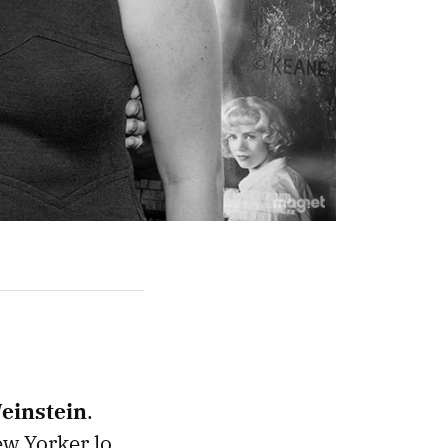
einstein
.
w Yorker lo