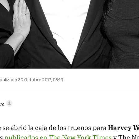
ualizado 30 Octubre 2017, 05:19
ez
 se abrió la caja de los truenos para
Harvey W
os
publicados en The New York Times
y The Ne