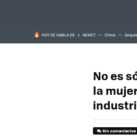
HOY SE HABLA DE
AEMET
China
Sequí
No es s
la muje
industr
Sin comentarios