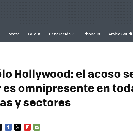
a
Waze
Fallout
Generación Z
iPhone 18
Arabia Saudí
ólo Hollywood: el acoso s
r es omnipresente en tod
ias y sectores