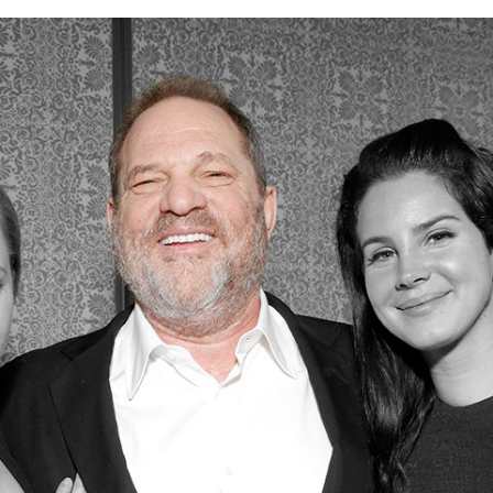
FACEBOOK
TWITTER
FLIPBOARD
E-
MAIL