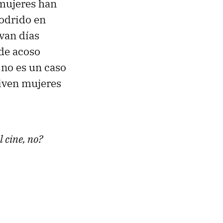
mujeres han
podrido en
evan días
de acoso
 no es un caso
viven mujeres
 cine, no?