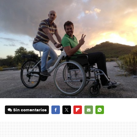
Sin comentarios
FACEBOOK
TWITTER
FLIPBOARD
E-
WHATSAPP
MAIL