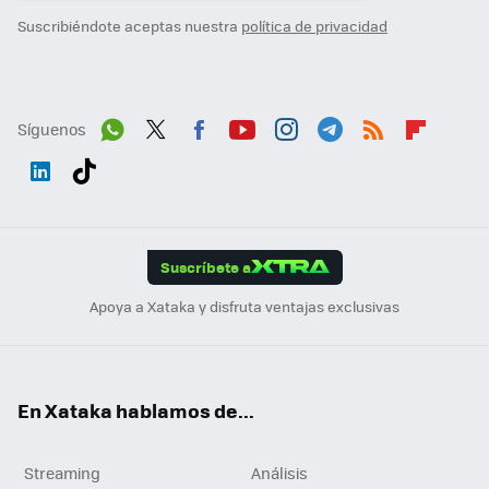
Suscribiéndote aceptas nuestra
política de privacidad
Síguenos
Wh
Twit
Fac
You
Inst
Tele
RSS
Flip
ats
ter
ebo
tub
agr
gra
boa
Link
Tikt
App
ok
e
am
m
rd
edI
ok
Suscríbete a
n
Apoya a Xataka y disfruta ventajas exclusivas
En Xataka hablamos de...
Streaming
Análisis