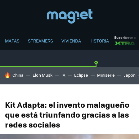
Suscríbete a
MAPAS
STREAMERS
VIVIENDA
HISTORIA
HOY SE HABLA DE
China
Elon Musk
IA
Eclipse
Miniserie
Japón
Kit Adapta: el invento malagueño
que está triunfando gracias a las
redes sociales