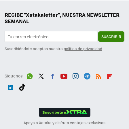
RECIBE "Xatakaletter", NUESTRA NEWSLETTER
SEMANAL
SUSCRIBIR
Suscribiéndote aceptas nuestra
política de privacidad
Síguenos
Wh
Twit
Fac
You
Inst
Tele
RSS
Flip
ats
ter
ebo
tub
agr
gra
boa
Link
Tikt
App
ok
e
am
m
rd
edI
ok
Suscríbete a
n
Apoya a Xataka y disfruta ventajas exclusivas