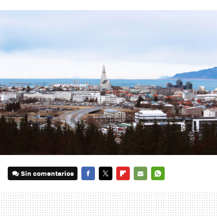
Sin comentarios
FACEBOOK
TWITTER
FLIPBOARD
E-
WHATSAPP
MAIL