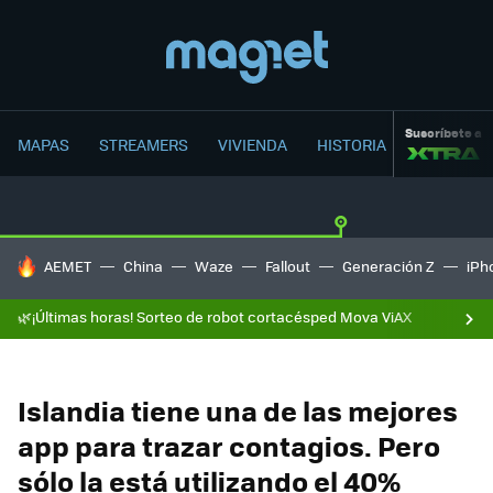
Suscríbete a
MAPAS
STREAMERS
VIVIENDA
HISTORIA
HOY SE HABLA DE
AEMET
China
Waze
Fallout
Generación Z
iPh
🌿¡Últimas horas! Sorteo de robot cortacésped Mova ViAX
Islandia tiene una de las mejores
app para trazar contagios. Pero
sólo la está utilizando el 40%