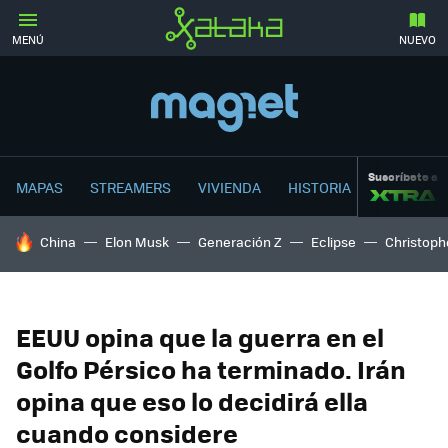
MENÚ
NUEVO
Suscríbete a
MAPAS
STREAMERS
VIVIENDA
HISTORIA
HOY SE HABLA DE
China
Elon Musk
Generación Z
Eclipse
Christoph
EEUU opina que la guerra en el
Golfo Pérsico ha terminado. Irán
opina que eso lo decidirá ella
cuando considere