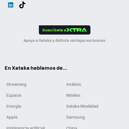
Wh
Twit
Fac
You
Inst
Tele
RSS
Flip
ats
ter
ebo
tub
agr
gra
boa
Link
Tikt
App
ok
e
am
m
rd
edI
ok
Suscríbete a
n
Apoya a Xataka y disfruta ventajas exclusivas
En Xataka hablamos de...
Streaming
Análisis
Espacio
Móviles
Energía
Xataka Movilidad
Apple
Samsung
Inteligencia artificial
China