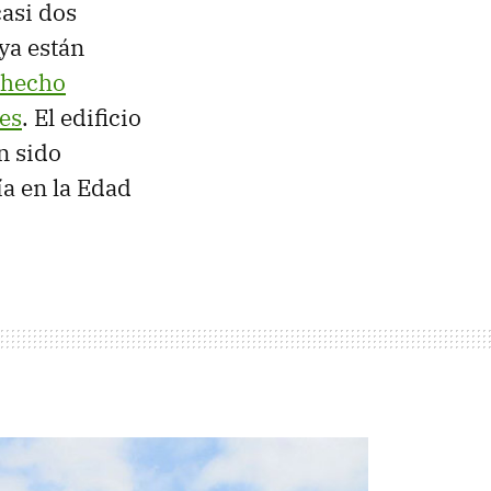
casi dos
 ya están
 hecho
es
. El edificio
n sido
ía en la Edad