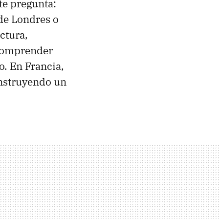
te pregunta:
 de Londres o
ctura,
 Comprender
o. En Francia,
onstruyendo un