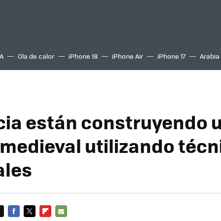
A
Ola de calor
iPhone 18
iPhone Air
iPhone 17
Arabia
cia están construyendo 
 medieval utilizando téc
ales