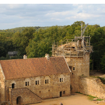
FACEBOOK
TWITTER
FLIPBOARD
E-
MAIL