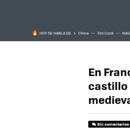
HOY SE HABLA DE
China
Tim Cook
NAS
En Fran
castillo
mediev
Sin comentarios