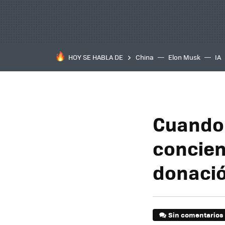
HOY SE HABLA DE
China
Elon Musk
IA
Cuando 
concien
donació
Sin comentarios