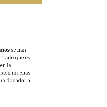
anos
se han
strado que es
en la
xisten muchas
 un donador a