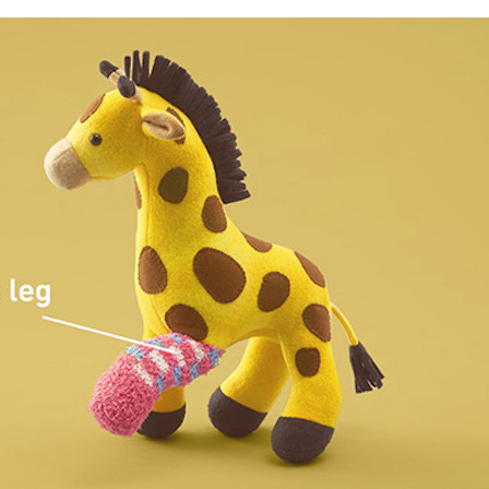
FACEBOOK
TWITTER
FLIPBOARD
E-
MAIL