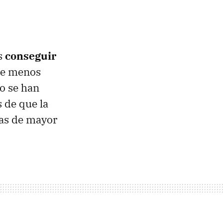
s
conseguir
que menos
lo se han
 de que la
nas de mayor