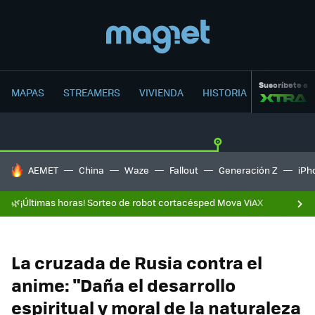
Suscríbete a
MAPAS
STREAMERS
VIVIENDA
HISTORIA
HOY SE HABLA DE
AEMET
China
Waze
Fallout
Generación Z
iPh
🌿¡Últimas horas! Sorteo de robot cortacésped Mova ViAX
La cruzada de Rusia contra el
anime: "Daña el desarrollo
espiritual y moral de la naturaleza