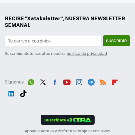
RECIBE "Xatakaletter", NUESTRA NEWSLETTER
SEMANAL
SUSCRIBIR
Suscribiéndote aceptas nuestra
política de privacidad
Síguenos
Wh
Twit
Fac
You
Inst
Tele
RSS
Flip
ats
ter
ebo
tub
agr
gra
boa
Link
Tikt
App
ok
e
am
m
rd
edI
ok
Suscríbete a
n
Apoya a Xataka y disfruta ventajas exclusivas