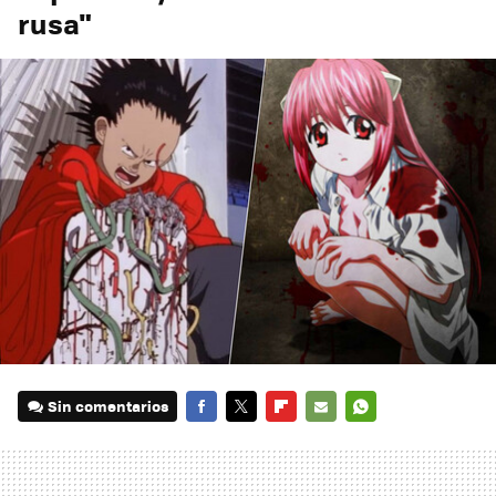
rusa"
Sin comentarios
FACEBOOK
TWITTER
FLIPBOARD
E-
WHATSAPP
MAIL