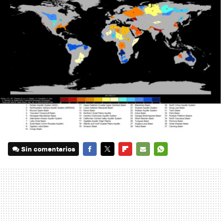
Sin comentarios
FACEBOOK
TWITTER
FLIPBOARD
E-
WHATSAPP
MAIL