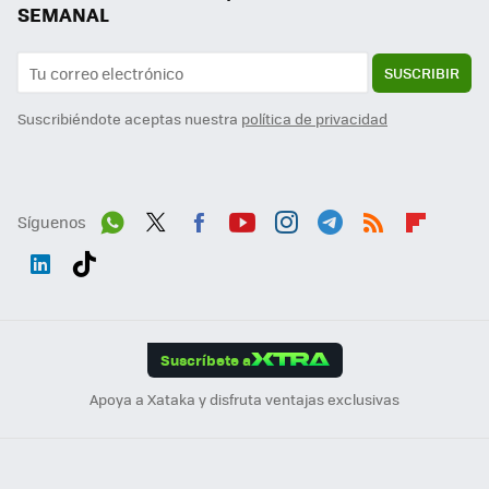
SEMANAL
SUSCRIBIR
Suscribiéndote aceptas nuestra
política de privacidad
Síguenos
Wh
Twit
Fac
You
Inst
Tele
RSS
Flip
ats
ter
ebo
tub
agr
gra
boa
Link
Tikt
App
ok
e
am
m
rd
edI
ok
Suscríbete a
n
Apoya a Xataka y disfruta ventajas exclusivas