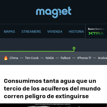
Suscríbete a
MAPAS
STREAMERS
VIVIENDA
HISTORIA
HOY SE HABLA DE
China
Tim Cook
NASA
Fallout
iPhone 17
Arabi
Consumimos tanta agua que un
tercio de los acuíferos del mundo
corren peligro de extinguirse