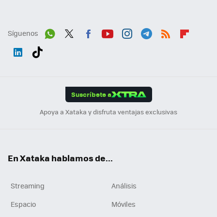
Síguenos
Wh
Twit
Fac
You
Inst
Tele
RSS
Flip
ats
ter
ebo
tub
agr
gra
boa
Link
Tikt
App
ok
e
am
m
rd
edI
ok
Suscríbete a
n
Apoya a Xataka y disfruta ventajas exclusivas
En Xataka hablamos de...
Streaming
Análisis
Espacio
Móviles