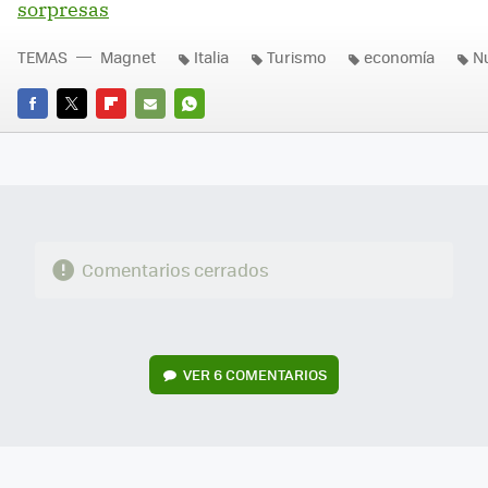
sorpresas
TEMAS
Magnet
Italia
Turismo
economía
N
FACEBOOK
TWITTER
FLIPBOARD
E-
WHATSAPP
MAIL
Comentarios cerrados
VER
6 COMENTARIOS