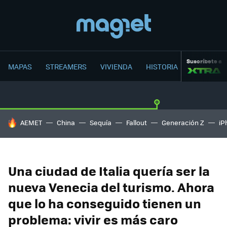
Suscríbete a
MAPAS
STREAMERS
VIVIENDA
HISTORIA
HOY SE HABLA DE
AEMET
China
Sequía
Fallout
Generación Z
iP
Una ciudad de Italia quería ser la
nueva Venecia del turismo. Ahora
que lo ha conseguido tienen un
problema: vivir es más caro