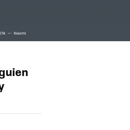
GTA
Xiaomi
lguien
y