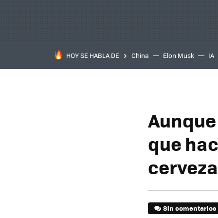
HOY SE HABLA DE
China
Elon Musk
IA
Aunque 
que hac
cerveza
Sin comentarios