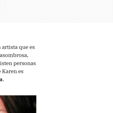
a artista que es
d asombrosa,
xisten personas
e Karen es
za
.