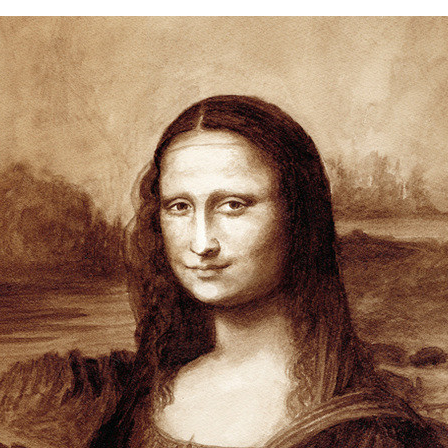
FACEBOOK
TWITTER
FLIPBOARD
E-
MAIL