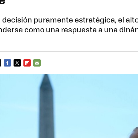
decisión puramente estratégica, el alto
nderse como una respuesta a una diná
FACEBOOK
TWITTER
FLIPBOARD
E-
MAIL