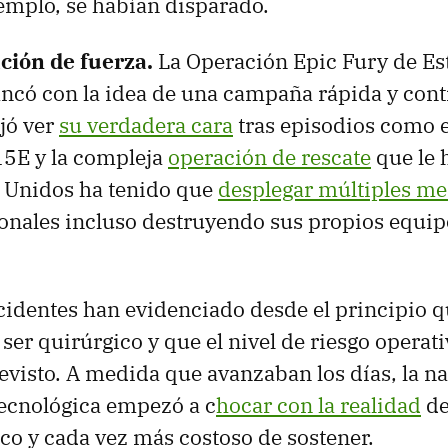
jemplo, se habían disparado.
ción de fuerza.
La Operación Epic Fury de E
ancó con la idea de una campaña rápida y cont
jó ver
su verdadera cara
tras episodios como e
15E y la compleja
operación de rescate
que le 
 Unidos ha tenido que
desplegar múltiples me
onales incluso destruyendo sus propios equipo
ncidentes han evidenciado desde el principio qu
 ser quirúrgico y que el nivel de riesgo operat
evisto. A medida que avanzaban los días, la na
ecnológica empezó a c
hocar con la realidad
de
ico y cada vez más costoso de sostener.