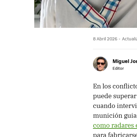
8 Abril 2026
Actuali
Miguel Jo
Editor
En los conflic
puede superar
cuando interv
munición guiad
como radares e
para fabricars