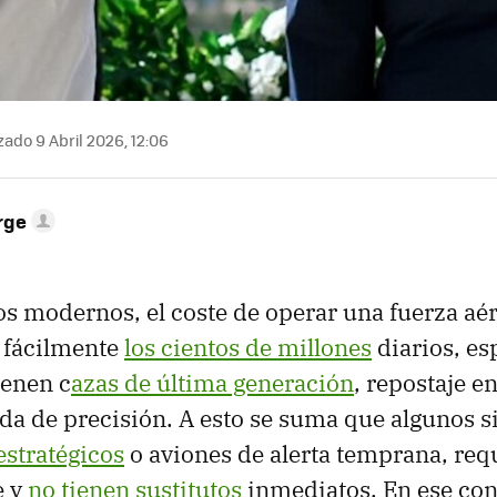
zado 9 Abril 2026, 12:06
rge
tos modernos, el coste de operar una fuerza a
 fácilmente
los cientos de millones
diarios, e
ienen c
azas de última generación
, repostaje e
a de precisión. A esto se suma que algunos s
stratégicos
o aviones de alerta temprana, req
e y
no tienen sustitutos
inmediatos. En ese con