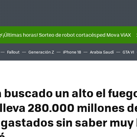
🌿¡Últimas horas! Sorteo de robot cortacésped Mova ViAX
Fallout
Generación Z
iPhone 18
Arabia Saudí
GTA VI
 buscado un alto el fueg
 lleva 280.000 millones d
 gastados sin saber muy 
é