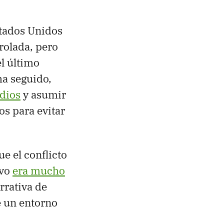
stados Unidos
rolada, pero
l último
ha seguido,
dios
y asumir
s para evitar
e el conflicto
ivo
era mucho
rrativa de
 un entorno