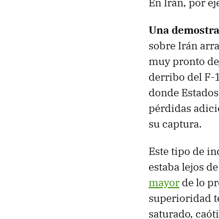
En Irán, por e
Una demostra
sobre Irán arr
muy pronto de
derribo del F-
donde Estados
pérdidas adici
su captura.
Este tipo de i
estaba lejos de
mayor
de lo pr
superioridad t
saturado, caót