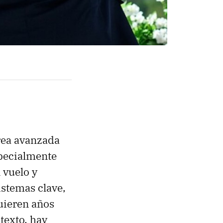
érea avanzada
specialmente
n vuelo y
istemas clave,
uieren años
texto, hay