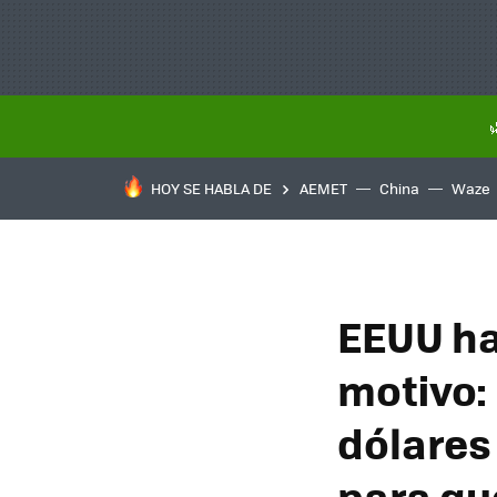
HOY SE HABLA DE
AEMET
China
Waze
EEUU ha
motivo:
dólares
para qu