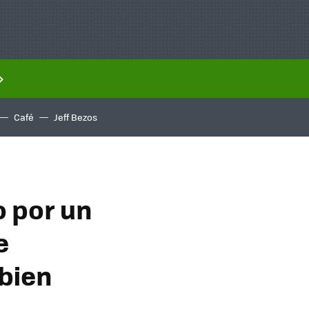
Café
Jeff Bezos
o por un
e
bien