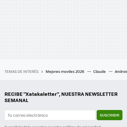
TEMAS DE INTERÉS
Mejores moviles 2026
Claude
Androi
RECIBE "Xatakaletter", NUESTRA NEWSLETTER
SEMANAL
SUSCRIBIR
Suscribiéndote aceptas nuestra
política de privacidad