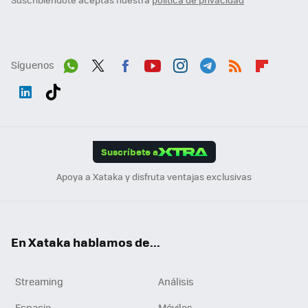
Síguenos
Wh
Twit
Fac
You
Inst
Tele
RSS
Flip
ats
ter
ebo
tub
agr
gra
boa
Link
Tikt
App
ok
e
am
m
rd
edI
ok
Suscríbete a
n
Apoya a Xataka y disfruta ventajas exclusivas
En Xataka hablamos de...
Streaming
Análisis
Espacio
Móviles