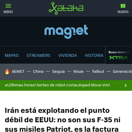
MENÚ
NUEVO
Suscríbete a
MAPAS
STREAMERS
VIVIENDA
HISTORIA
HOY SE HABLA DE
AEMET
China
Sequía
Waze
Fallout
Generació
🌿¡Últimas horas! Sorteo de robot cortacésped Mova ViAX
Irán está explotando el punto
débil de EEUU: no son sus F-35 ni
sus misiles Patriot, es la factura