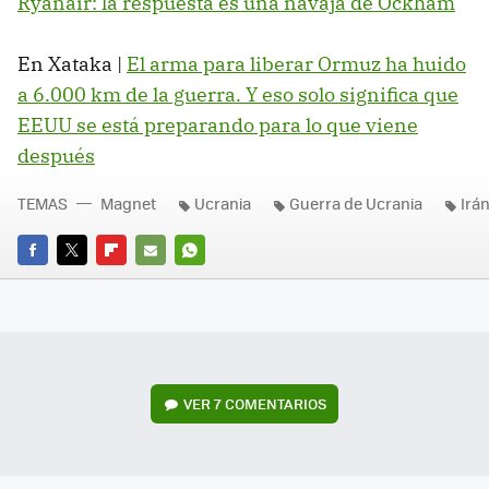
Ryanair: la respuesta es una navaja de Ockham
En Xataka |
El arma para liberar Ormuz ha huido
a 6.000 km de la guerra. Y eso solo significa que
EEUU se está preparando para lo que viene
después
TEMAS
Magnet
Ucrania
Guerra de Ucrania
Irá
FACEBOOK
TWITTER
FLIPBOARD
E-
WHATSAPP
MAIL
VER
7 COMENTARIOS