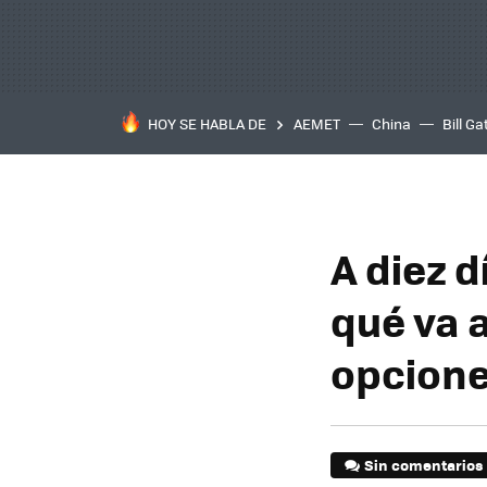
HOY SE HABLA DE
AEMET
China
Bill Ga
A diez 
qué va a
opcione
Sin comentarios