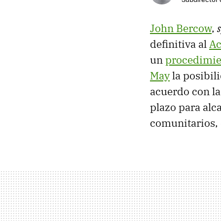
John Bercow
,
definitiva al
Ac
un
procedimie
May
la posibil
acuerdo con l
plazo para alc
comunitarios, 