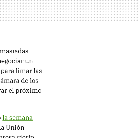
demasiadas
negociar un
 para limar las
Cámara de los
var el próximo
ó
la semana
la Unión
presa cierto