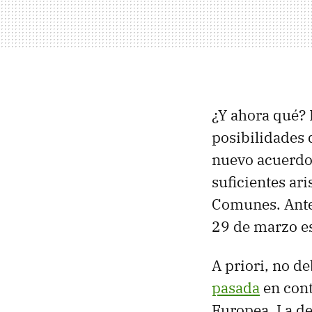
¿Y ahora qué? 
posibilidades 
nuevo acuerdo
suficientes ar
Comunes. Ante
29 de marzo es
A priori, no d
pasada
en cont
Europea. La de