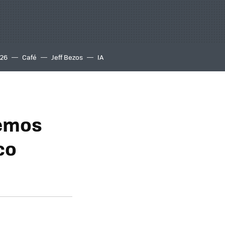
S26
Café
Jeff Bezos
IA
bemos
co