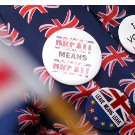
FACEBOOK
TWITTER
FLIPBOARD
E-
MAIL