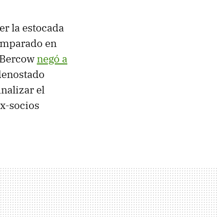
er la estocada
Amparado en
, Bercow
negó a
 denostado
inalizar el
ex-socios