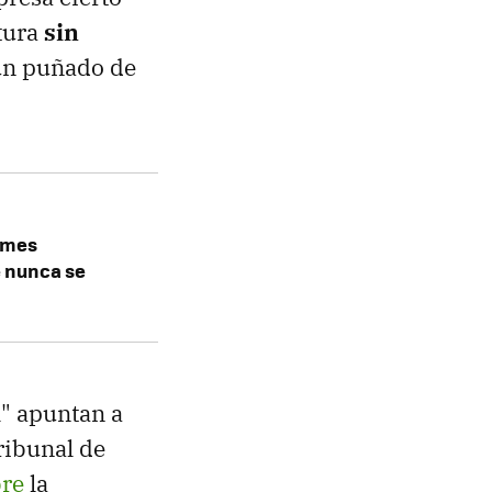
tura
sin
 un puñado de
irmes
 nunca se
l" apuntan a
ribunal de
bre
la