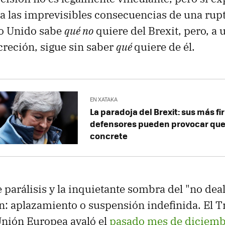
 a las imprevisibles consecuencias de una rup
no Unido sabe
qué no
quiere del Brexit, pero, a
creción, sigue sin saber
qué
quiere de él.
EN XATAKA
La paradoja del Brexit: sus más f
defensores pueden provocar que
concrete
e parálisis y la inquietante sombra del "no dea
n: aplazamiento o suspensión indefinida. El T
 Unión Europea avaló el
pasado mes de diciem