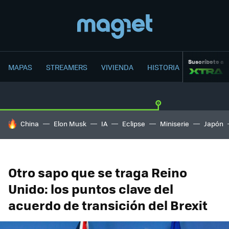
Suscríbete a
MAPAS
STREAMERS
VIVIENDA
HISTORIA
HOY SE HABLA DE
China
Elon Musk
IA
Eclipse
Miniserie
Japón
Otro sapo que se traga Reino
Unido: los puntos clave del
acuerdo de transición del Brexit