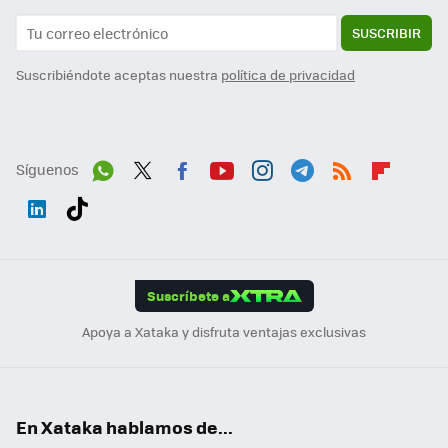
SUSCRIBIR
Suscribiéndote aceptas nuestra
política de privacidad
Síguenos
Wh
Twit
Fac
You
Inst
Tele
RSS
Flip
ats
ter
ebo
tub
agr
gra
boa
Link
Tikt
App
ok
e
am
m
rd
edI
ok
Suscríbete a
n
Apoya a Xataka y disfruta ventajas exclusivas
En Xataka hablamos de...