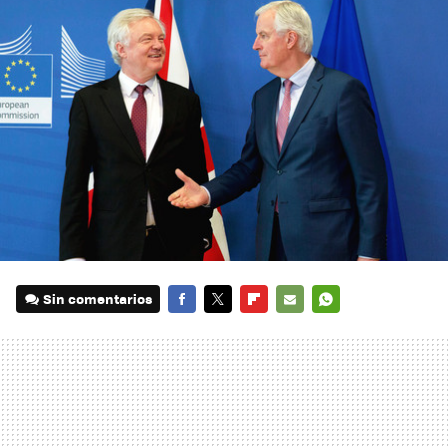
Sin comentarios
FACEBOOK
TWITTER
FLIPBOARD
E-
WHATSAPP
MAIL