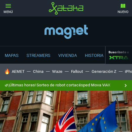
MENÚ
NUEVO
Suscríbete a
MAPAS
STREAMERS
VIVIENDA
HISTORIA
HOY SE HABLA DE
AEMET
China
Waze
Fallout
Generación Z
iPh
🌿¡Últimas horas! Sorteo de robot cortacésped Mova ViAX