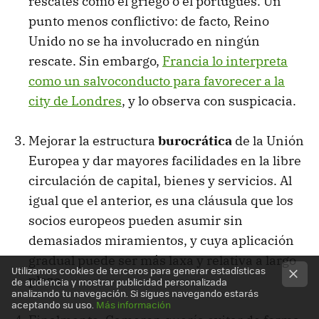
rescates como el griego o el portugués. Un
punto menos conflictivo: de facto, Reino
Unido no se ha involucrado en ningún
rescate. Sin embargo,
Francia lo interpreta
como un salvoconducto para favorecer a la
city de Londres
, y lo observa con suspicacia.
Mejorar la estructura
burocrática
de la Unión
Europea y dar mayores facilidades en la libre
circulación de capital, bienes y servicios. Al
igual que el anterior, es una cláusula que los
socios europeos pueden asumir sin
demasiados miramientos, y cuya aplicación
gradual puede ser más laxa y relativa a largo
Utilizamos cookies de terceros para generar estadísticas
plazo.
de audiencia y mostrar publicidad personalizada
analizando tu navegación. Si sigues navegando estarás
aceptando su uso.
Más información