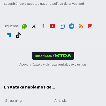
Suscribiéndote aceptas nuestra
política de privacidad
Síguenos
Wh
Twit
Fac
You
Inst
Tele
RSS
Flip
ats
ter
ebo
tub
agr
gra
boa
Link
Tikt
App
ok
e
am
m
rd
edI
ok
Suscríbete a
n
Apoya a Xataka y disfruta ventajas exclusivas
En Xataka hablamos de...
Streaming
Análisis