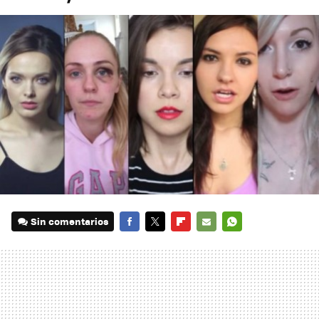
Sin comentarios
FACEBOOK
TWITTER
FLIPBOARD
E-
WHATSAPP
MAIL