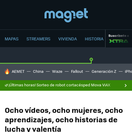
Suscríbete a
MAPAS
STREAMERS
VIVIENDA
HISTORIA
HOY SE HABLA DE
AEMET
China
Waze
Fallout
Generación Z
iPh
🌿¡Últimas horas! Sorteo de robot cortacésped Mova ViAX
Ocho vídeos, ocho mujeres, ocho
aprendizajes, ocho historias de
lucha y valentía