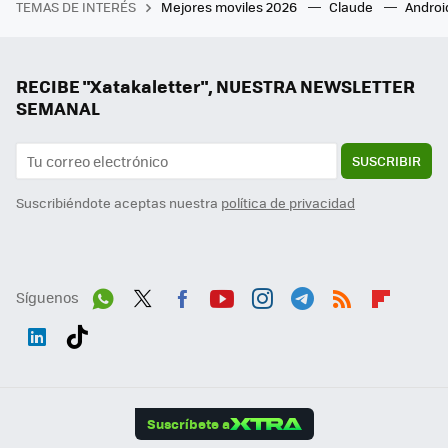
TEMAS DE INTERÉS
Mejores moviles 2026
Claude
Androi
RECIBE "Xatakaletter", NUESTRA NEWSLETTER
SEMANAL
SUSCRIBIR
Suscribiéndote aceptas nuestra
política de privacidad
Síguenos
Wh
Twit
Fac
You
Inst
Tele
RSS
Flip
ats
ter
ebo
tub
agr
gra
boa
Link
Tikt
App
ok
e
am
m
rd
edI
ok
Suscríbete a
n