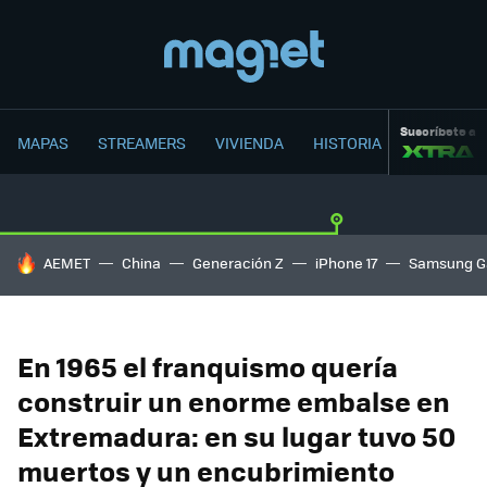
Suscríbete a
MAPAS
STREAMERS
VIVIENDA
HISTORIA
HOY SE HABLA DE
AEMET
China
Generación Z
iPhone 17
Samsung G
En 1965 el franquismo quería
construir un enorme embalse en
Extremadura: en su lugar tuvo 50
muertos y un encubrimiento