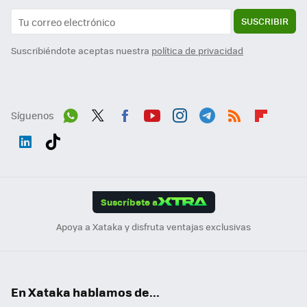
SUSCRIBIR
Suscribiéndote aceptas nuestra
política de privacidad
Síguenos
Wh
Twit
Fac
You
Inst
Tele
RSS
Flip
ats
ter
ebo
tub
agr
gra
boa
Link
Tikt
App
ok
e
am
m
rd
edI
ok
Suscríbete a
n
Apoya a Xataka y disfruta ventajas exclusivas
En Xataka hablamos de...