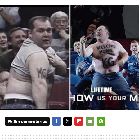
Sin comentarios
FACEBOOK
TWITTER
FLIPBOARD
E-
WHATSAPP
MAIL