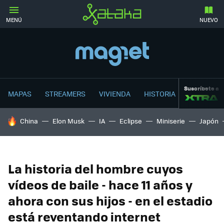
MENÚ
NUEVO
Suscríbete a
MAPAS
STREAMERS
VIVIENDA
HISTORIA
HOY SE HABLA DE
China
Elon Musk
IA
Eclipse
Miniserie
Japón
La historia del hombre cuyos
vídeos de baile - hace 11 años y
ahora con sus hijos - en el estadio
está reventando internet