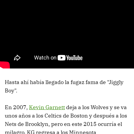
Hasta ahí había llegado la fugaz fama de "Jiggly
Boy".
En 2007,
Kevin Garnett
deja a los Wolves y se va
unos años a los Celtics de Boston y después a los
Nets de Brooklyn, pero en este 2015 ocurría el
milagro, KG regresa a los Minnesota