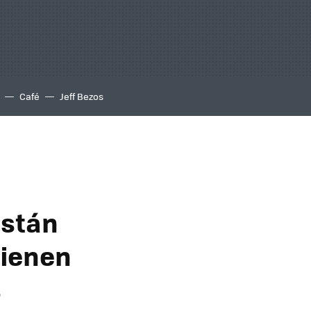
Café
Jeff Bezos
están
tienen
s