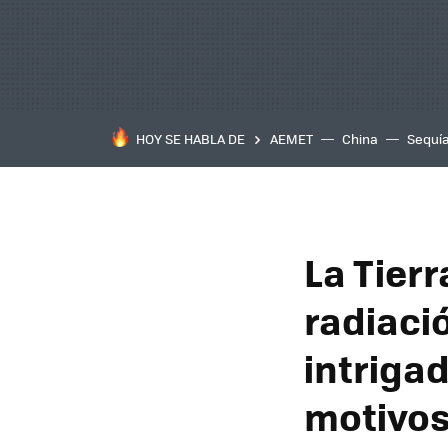
HOY SE HABLA DE
AEMET
China
Sequí
La Tier
radiació
intriga
motivos