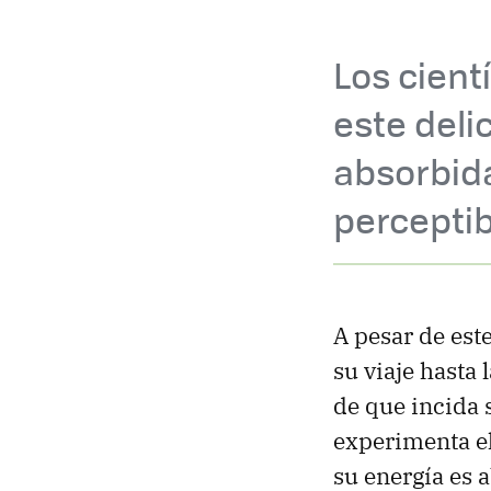
Los cien
este deli
absorbida
perceptib
A pesar de est
su viaje hasta 
de que incida 
experimenta e
su energía es a