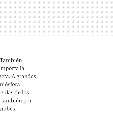
. También
omporta la
neta. A grandes
atmósfera
culas de los
y también por
s nubes.