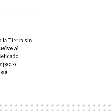
 la Tierra sin
uelve al
delicado
impacto
está