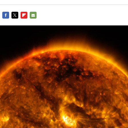
FACEBOOK
TWITTER
FLIPBOARD
E-
MAIL