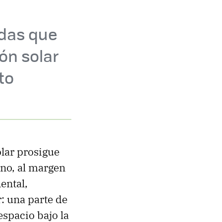
adas que
ión solar
to
olar prosigue
tino, al margen
ental,
 una parte de
 espacio bajo la