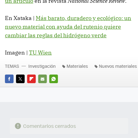
un artículo
en la revista
National Science Review
.
En Xataka |
Más barato, duradero y ecológico: un
nuevo material con ayuda del rutenio quiere
cambiar las reglas del hidrógeno verde
Imagen |
TU Wien
TEMAS
Investigación
Materiales
Nuevos materiales
FACEBOOK
TWITTER
FLIPBOARD
E-
WHATSAPP
MAIL
Comentarios cerrados