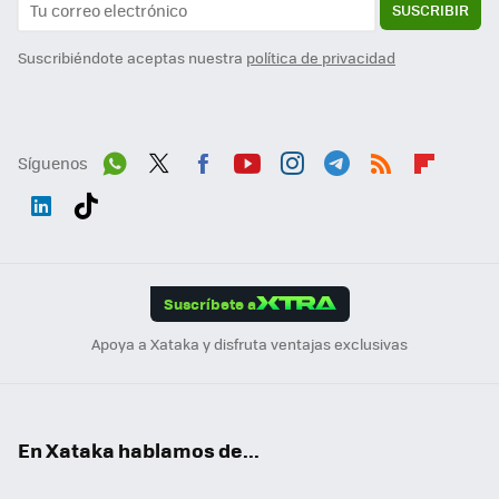
SUSCRIBIR
Suscribiéndote aceptas nuestra
política de privacidad
Síguenos
Wh
Twit
Fac
You
Inst
Tele
RSS
Flip
ats
ter
ebo
tub
agr
gra
boa
Link
Tikt
App
ok
e
am
m
rd
edI
ok
Suscríbete a
n
Apoya a Xataka y disfruta ventajas exclusivas
En Xataka hablamos de...