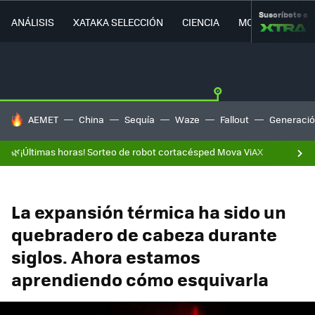
Suscríbete a
ANÁLISIS
XATAKA SELECCIÓN
CIENCIA
MOVILIDAD
HOY SE HABLA DE
AEMET
China
Sequía
Waze
Fallout
Generació
🌿¡Últimas horas! Sorteo de robot cortacésped Mova ViAX
La expansión térmica ha sido un
quebradero de cabeza durante
siglos. Ahora estamos
aprendiendo cómo esquivarla