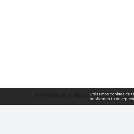
Utilizamos cookies de t
Más información en el post
TOMTOM WHITE PEAR
analizando tu navegaci