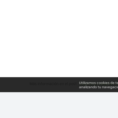
Utilizamos cookies de t
Más información en el post
LOGITECH COMFORT 
analizando tu navegaci