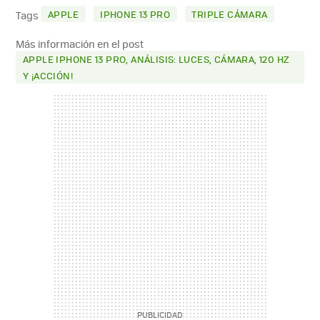
MAIL
APPLE
IPHONE 13 PRO
TRIPLE CÁMARA
Tags
Más información en el post
APPLE IPHONE 13 PRO, ANÁLISIS: LUCES, CÁMARA, 120 HZ
Y ¡ACCIÓN!