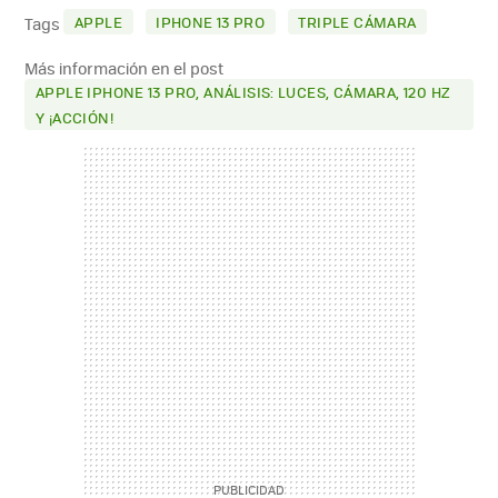
MAIL
APPLE
IPHONE 13 PRO
TRIPLE CÁMARA
Tags
Más información en el post
APPLE IPHONE 13 PRO, ANÁLISIS: LUCES, CÁMARA, 120 HZ
Y ¡ACCIÓN!