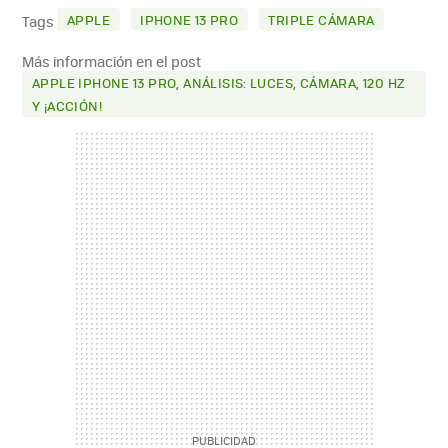
MAIL
APPLE
IPHONE 13 PRO
TRIPLE CÁMARA
Tags
Más información en el post
APPLE IPHONE 13 PRO, ANÁLISIS: LUCES, CÁMARA, 120 HZ
Y ¡ACCIÓN!