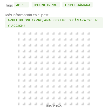
MAIL
APPLE
IPHONE 13 PRO
TRIPLE CÁMARA
Tags
Más información en el post
APPLE IPHONE 13 PRO, ANÁLISIS: LUCES, CÁMARA, 120 HZ
Y ¡ACCIÓN!