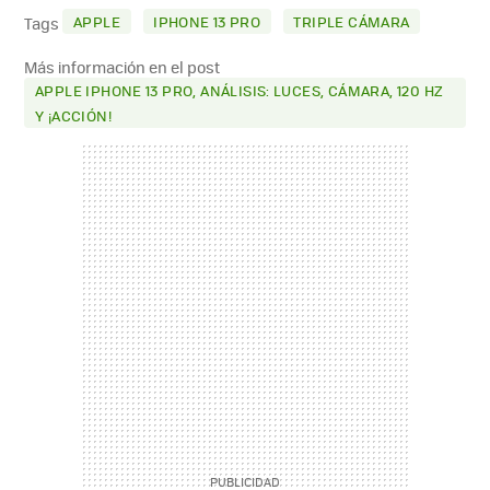
MAIL
APPLE
IPHONE 13 PRO
TRIPLE CÁMARA
Tags
Más información en el post
APPLE IPHONE 13 PRO, ANÁLISIS: LUCES, CÁMARA, 120 HZ
Y ¡ACCIÓN!