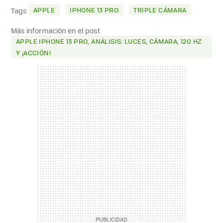
MAIL
APPLE
IPHONE 13 PRO
TRIPLE CÁMARA
Tags
Más información en el post
APPLE IPHONE 13 PRO, ANÁLISIS: LUCES, CÁMARA, 120 HZ
Y ¡ACCIÓN!