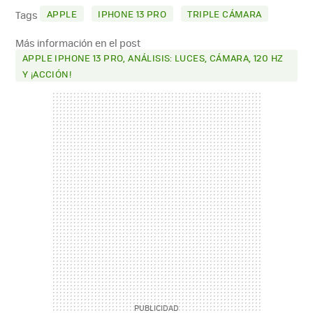
MAIL
APPLE
IPHONE 13 PRO
TRIPLE CÁMARA
Tags
Más información en el post
APPLE IPHONE 13 PRO, ANÁLISIS: LUCES, CÁMARA, 120 HZ
Y ¡ACCIÓN!