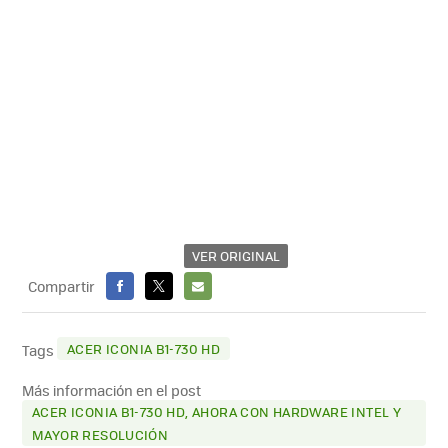
VER ORIGINAL
Compartir
FACEBOOK
X
E-
MAIL
ACER ICONIA B1-730 HD
Tags
Más información en el post
ACER ICONIA B1-730 HD, AHORA CON HARDWARE INTEL Y
MAYOR RESOLUCIÓN