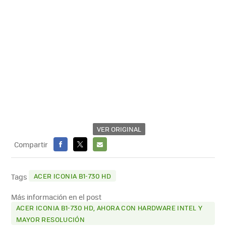
VER ORIGINAL
Compartir
FACEBOOK
X
E-
MAIL
ACER ICONIA B1-730 HD
Tags
Más información en el post
ACER ICONIA B1-730 HD, AHORA CON HARDWARE INTEL Y
MAYOR RESOLUCIÓN