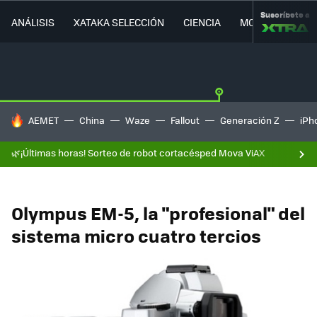
Suscríbete a
ANÁLISIS
XATAKA SELECCIÓN
CIENCIA
MOVILIDAD
HOY SE HABLA DE
AEMET
China
Waze
Fallout
Generación Z
iPh
🌿¡Últimas horas! Sorteo de robot cortacésped Mova ViAX
Olympus EM-5, la "profesional" del
sistema micro cuatro tercios