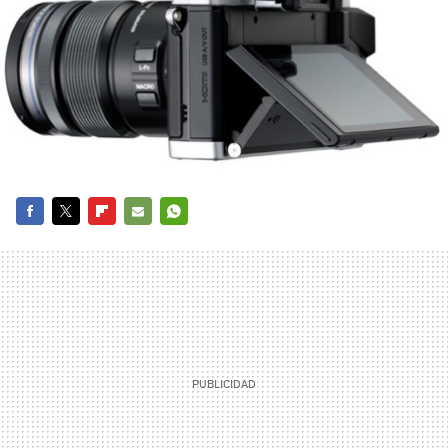
FACEBOOK
TWITTER
FLIPBOARD
E-
WHATSAPP
MAIL