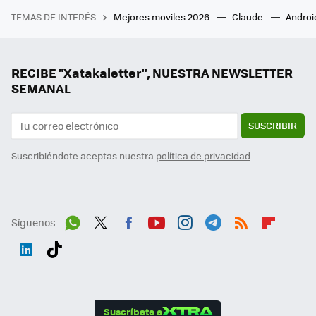
TEMAS DE INTERÉS
Mejores moviles 2026
Claude
Androi
RECIBE "Xatakaletter", NUESTRA NEWSLETTER
SEMANAL
SUSCRIBIR
Suscribiéndote aceptas nuestra
política de privacidad
Síguenos
Wh
Twit
Fac
You
Inst
Tele
RSS
Flip
ats
ter
ebo
tub
agr
gra
boa
Link
Tikt
App
ok
e
am
m
rd
edI
ok
Suscríbete a
n