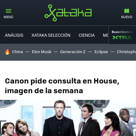
MENÚ
NUEVO
Suscríbete a
ANÁLISIS
XATAKA SELECCIÓN
CIENCIA
MOVILIDAD
HOY SE HABLA DE
China
Elon Musk
Generación Z
Eclipse
Christoph
Canon pide consulta en House,
imagen de la semana