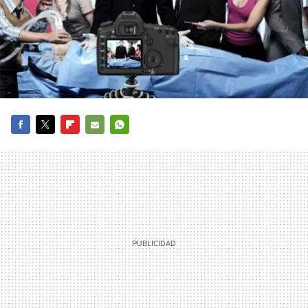
FACEBOOK
TWITTER
FLIPBOARD
E-
WHATSAPP
MAIL