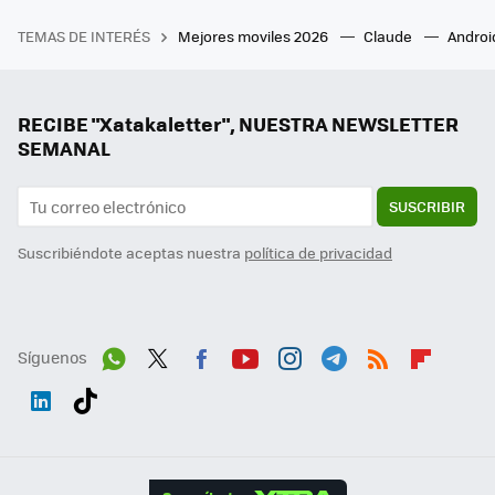
TEMAS DE INTERÉS
Mejores moviles 2026
Claude
Androi
RECIBE "Xatakaletter", NUESTRA NEWSLETTER
SEMANAL
SUSCRIBIR
Suscribiéndote aceptas nuestra
política de privacidad
Síguenos
Wh
Twit
Fac
You
Inst
Tele
RSS
Flip
ats
ter
ebo
tub
agr
gra
boa
Link
Tikt
App
ok
e
am
m
rd
edI
ok