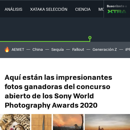
Suscríbete a
ANÁLISIS
XATAKA SELECCIÓN
CIENCIA
MOVILIDAD
HOY SE HABLA DE
AEMET
China
Sequía
Fallout
Generación Z
iP
Aquí están las impresionantes
fotos ganadoras del concurso
abierto de los Sony World
Photography Awards 2020