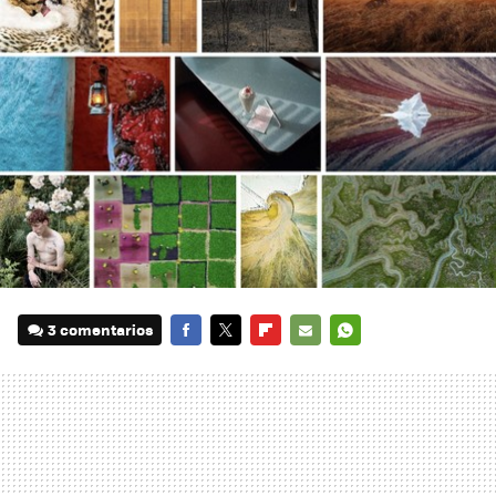
3 comentarios
FACEBOOK
TWITTER
FLIPBOARD
E-
WHATSAPP
MAIL