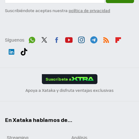
Suscribiéndote aceptas nuestra
política de privacidad
Síguenos
Wh
Twit
Fac
You
Inst
Tele
RSS
Flip
ats
ter
ebo
tub
agr
gra
boa
Link
Tikt
App
ok
e
am
m
rd
edI
ok
Suscríbete a
n
Apoya a Xataka y disfruta ventajas exclusivas
En Xataka hablamos de...
Streaming
Análisis