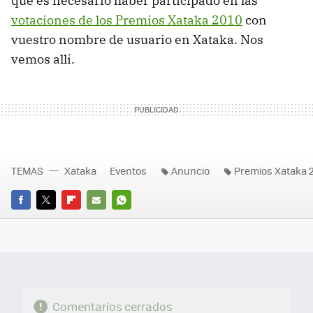
que es necesario haber participado en las
votaciones de los Premios Xataka 2010
con
vuestro nombre de usuario en Xataka. Nos
vemos allí.
TEMAS
Xataka
Eventos
Anuncio
Premios Xataka 
FACEBOOK
TWITTER
FLIPBOARD
E-
WHATSAPP
MAIL
Comentarios cerrados