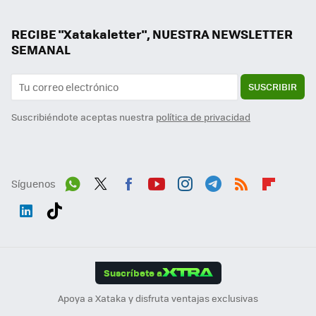
RECIBE "Xatakaletter", NUESTRA NEWSLETTER
SEMANAL
SUSCRIBIR
Suscribiéndote aceptas nuestra
política de privacidad
Síguenos
Wh
Twit
Fac
You
Inst
Tele
RSS
Flip
ats
ter
ebo
tub
agr
gra
boa
Link
Tikt
App
ok
e
am
m
rd
edI
ok
Suscríbete a
n
Apoya a Xataka y disfruta ventajas exclusivas