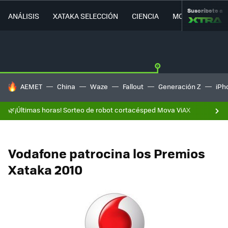
Suscríbete a
ANÁLISIS
XATAKA SELECCIÓN
CIENCIA
MOVILIDAD
HOY SE HABLA DE
AEMET
China
Waze
Fallout
Generación Z
iPh
🌿¡Últimas horas! Sorteo de robot cortacésped Mova ViAX
Vodafone patrocina los Premios
Xataka 2010