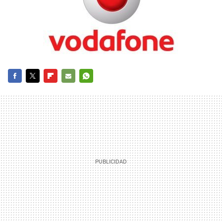
FACEBOOK
TWITTER
FLIPBOARD
E-
WHATSAPP
MAIL