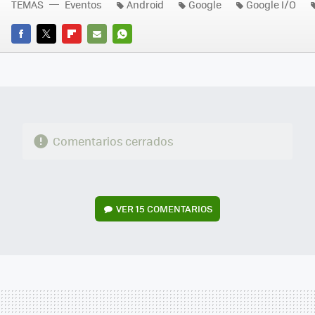
TEMAS
Eventos
Android
Google
Google I/O
FACEBOOK
TWITTER
FLIPBOARD
E-
WHATSAPP
MAIL
Comentarios cerrados
VER
15 COMENTARIOS