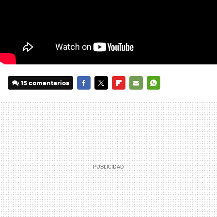
15 comentarios
FACEBOOK
TWITTER
FLIPBOARD
E-
WHATSAPP
MAIL