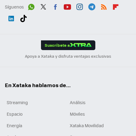
Síguenos
Wh
Twit
Fac
You
Inst
Tele
RSS
Flip
ats
ter
ebo
tub
agr
gra
boa
Link
Tikt
App
ok
e
am
m
rd
edI
ok
Suscríbete a
n
Apoya a Xataka y disfruta ventajas exclusivas
En Xataka hablamos de...
Streaming
Análisis
Espacio
Móviles
Energía
Xataka Movilidad