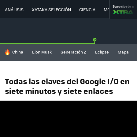
Suscríbete a
ANÁLISIS
XATAKA SELECCIÓN
CIENCIA
MOVILIDAD
HOY SE HABLA DE
China
Elon Musk
Generación Z
Eclipse
Mapa
Todas las claves del Google I/O en
siete minutos y siete enlaces