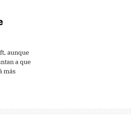
e
ft, aunque
untan a que
á más