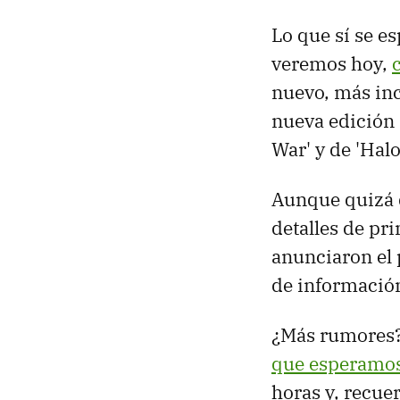
Lo que sí se e
veremos hoy,
nuevo, más inc
nueva edición 
War' y de 'Hal
Aunque quizá
detalles de pr
anunciaron el 
de información
¿Más rumores?
que esperamos
horas y, recue