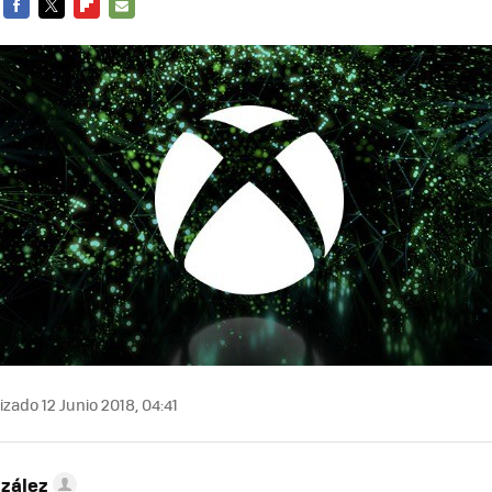
FACEBOOK
TWITTER
FLIPBOARD
E-
MAIL
zado 12 Junio 2018, 04:41
zález