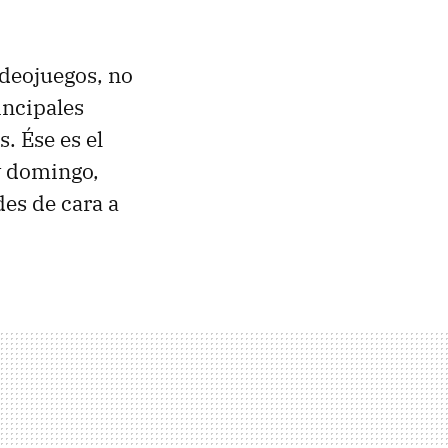
ideojuegos, no
incipales
. Ése es el
oy domingo,
des de cara a