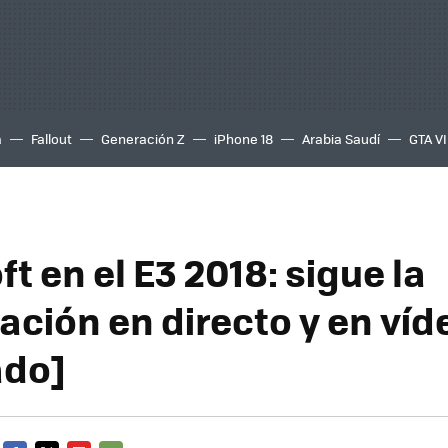
a
Fallout
Generación Z
iPhone 18
Arabia Saudí
GTA VI
t en el E3 2018: sigue la
ación en directo y en víd
ado]