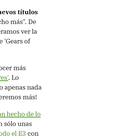
evos títulos
cho más". De
eramos ver la
e 'Gears of
nocer más
es'
. Lo
do apenas nada
ueremos más!
an hecho de lo
n sólo unas
odo el E3
con