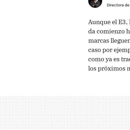
Directora d
Aunque el E3, 
da comienzo ha
marcas lleguen
caso por ejem
como ya es tra
los próximos 