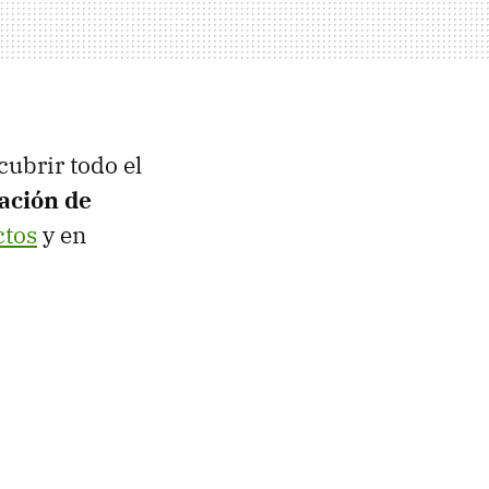
ubrir todo el
tación de
ctos
y en