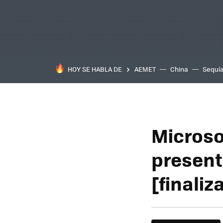
HOY SE HABLA DE
AEMET
China
Sequí
Microsof
present
[finaliz