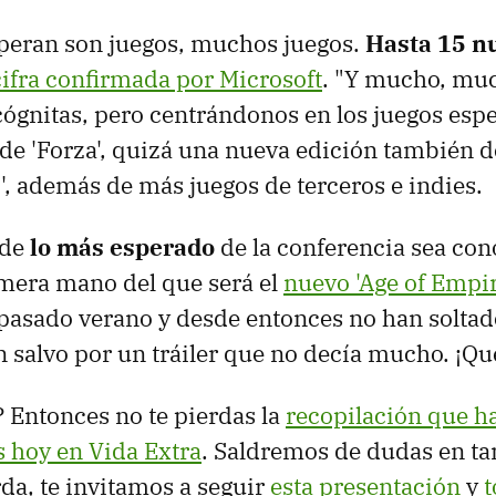
speran son juegos, muchos juegos.
Hasta 15 nu
cifra confirmada por Microsoft
. "Y mucho, mu
ógnitas, pero centrándonos en los juegos esp
de 'Forza', quizá una nueva edición también d
o', además de más juegos de terceros e indies.
 de
lo más esperado
de la conferencia sea co
imera mano del que será el
nuevo 'Age of Empir
pasado verano y desde entonces no han solta
 salvo por un tráiler que no decía mucho. ¡Q
 Entonces no te pierdas la
recopilación que h
 hoy en Vida Extra
. Saldremos de dudas en ta
rda, te invitamos a seguir
esta presentación
y
t