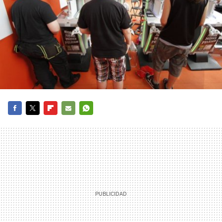
FACEBOOK
TWITTER
FLIPBOARD
E-
WHATSAPP
MAIL