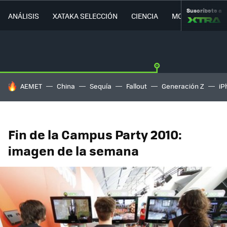
Suscríbete a
ANÁLISIS
XATAKA SELECCIÓN
CIENCIA
MOVILIDAD
HOY SE HABLA DE
AEMET
China
Sequía
Fallout
Generación Z
iP
Fin de la Campus Party 2010:
imagen de la semana