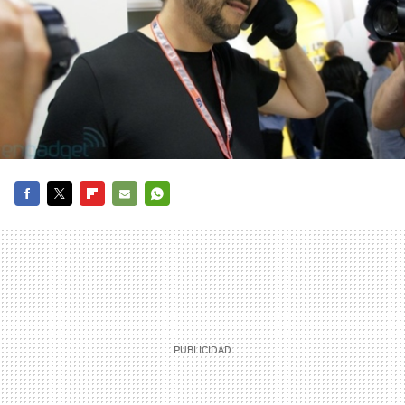
FACEBOOK
TWITTER
FLIPBOARD
E-
WHATSAPP
MAIL