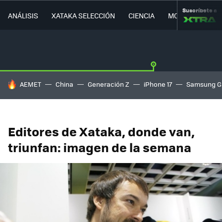
Suscríbete a
ANÁLISIS
XATAKA SELECCIÓN
CIENCIA
MOVILIDAD
HOY SE HABLA DE
AEMET
China
Generación Z
iPhone 17
Samsung G
Editores de Xataka, donde van,
triunfan: imagen de la semana