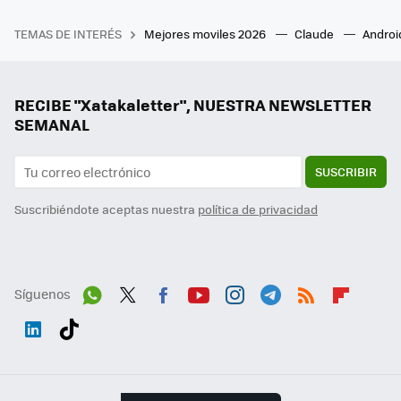
TEMAS DE INTERÉS
Mejores moviles 2026
Claude
Androi
RECIBE "Xatakaletter", NUESTRA NEWSLETTER
SEMANAL
SUSCRIBIR
Suscribiéndote aceptas nuestra
política de privacidad
Síguenos
Wh
Twit
Fac
You
Inst
Tele
RSS
Flip
ats
ter
ebo
tub
agr
gra
boa
Link
Tikt
App
ok
e
am
m
rd
edI
ok