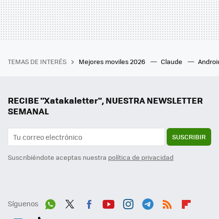
TEMAS DE INTERÉS
Mejores moviles 2026
Claude
Androi
RECIBE "Xatakaletter", NUESTRA NEWSLETTER
SEMANAL
SUSCRIBIR
Suscribiéndote aceptas nuestra
política de privacidad
Síguenos
Wh
Twit
Fac
You
Inst
Tele
RSS
Flip