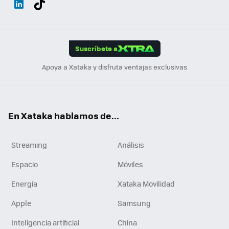
ats
ter
ebo
tub
agr
gra
boa
Link
Tikt
App
ok
e
am
m
rd
edI
ok
Suscríbete a
n
Apoya a Xataka y disfruta ventajas exclusivas
En Xataka hablamos de...
Streaming
Análisis
Espacio
Móviles
Energía
Xataka Movilidad
Apple
Samsung
Inteligencia artificial
China