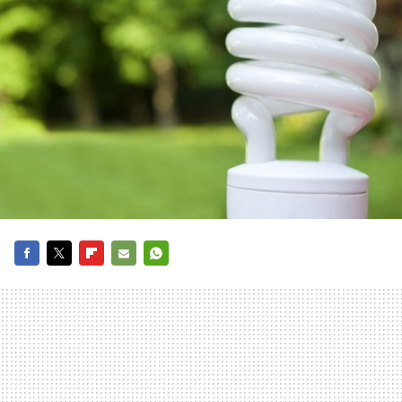
FACEBOOK
TWITTER
FLIPBOARD
E-
WHATSAPP
MAIL