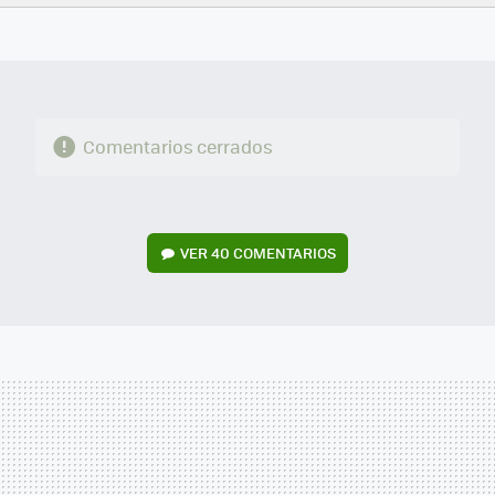
FACEBOOK
TWITTER
FLIPBOARD
E-
WHATSAPP
MAIL
Comentarios cerrados
VER
40 COMENTARIOS