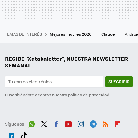
TEMAS DE INTERÉS
Mejores moviles 2026
Claude
Androi
RECIBE "Xatakaletter", NUESTRA NEWSLETTER
SEMANAL
SUSCRIBIR
Suscribiéndote aceptas nuestra
política de privacidad
Síguenos
Wh
Twit
Fac
You
Inst
Tele
RSS
Flip