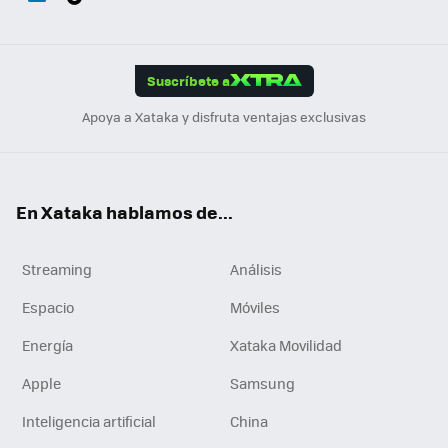
ats
ter
ebo
tub
agr
gra
boa
Link
Tikt
App
ok
e
am
m
rd
edI
ok
Suscríbete a
n
Apoya a Xataka y disfruta ventajas exclusivas
En Xataka hablamos de...
Streaming
Análisis
Espacio
Móviles
Energía
Xataka Movilidad
Apple
Samsung
Inteligencia artificial
China