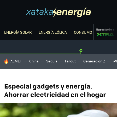
Suscríbete a
ENERGÍA SOLAR
ENERGÍA EÓLICA
CONSUMO ENERGÉTICO
HOY SE HABLA DE
AEMET
China
Sequía
Fallout
Generación Z
iP
Especial gadgets y energía.
Ahorrar electricidad en el hogar