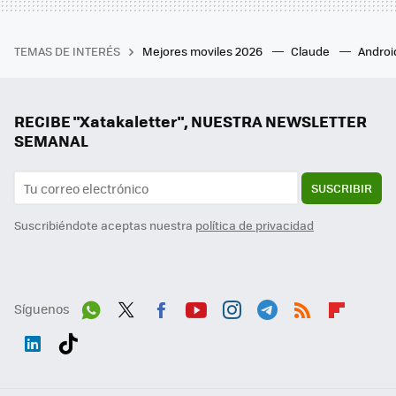
TEMAS DE INTERÉS
Mejores moviles 2026
Claude
Androi
RECIBE "Xatakaletter", NUESTRA NEWSLETTER
SEMANAL
SUSCRIBIR
Suscribiéndote aceptas nuestra
política de privacidad
Síguenos
Wh
Twit
Fac
You
Inst
Tele
RSS
Flip
ats
ter
ebo
tub
agr
gra
boa
Link
Tikt
App
ok
e
am
m
rd