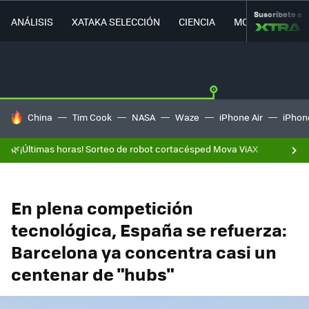
Suscríbete a
ANÁLISIS
XATAKA SELECCIÓN
CIENCIA
MOVILIDAD
HOY SE HABLA DE
China
Tim Cook
NASA
Waze
iPhone Air
iPhone
🌿¡Últimas horas! Sorteo de robot cortacésped Mova ViAX
En plena competición
tecnológica, España se refuerza:
Barcelona ya concentra casi un
centenar de "hubs"