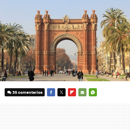
35 comentarios
FACEBOOK
TWITTER
FLIPBOARD
E-
WHATSAPP
MAIL