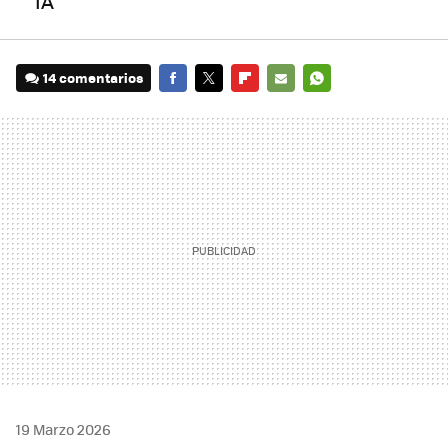
IA
14 comentarios
FACEBOOK
TWITTER
FLIPBOARD
E-
WHATSAPP
MAIL
19 Marzo 2026