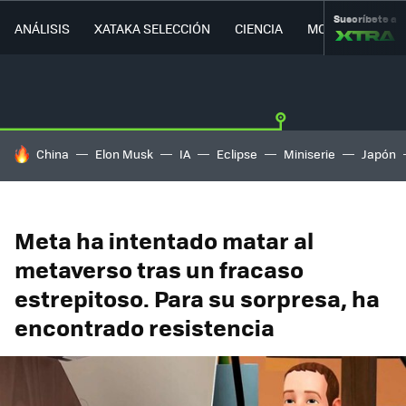
Suscríbete a
ANÁLISIS
XATAKA SELECCIÓN
CIENCIA
MOVILIDAD
HOY SE HABLA DE
China
Elon Musk
IA
Eclipse
Miniserie
Japón
Meta ha intentado matar al
metaverso tras un fracaso
estrepitoso. Para su sorpresa, ha
encontrado resistencia