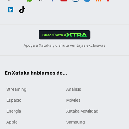
Wh
Twit
Fac
You
Inst
Tele
RSS
Flip
ats
ter
ebo
tub
agr
gra
boa
Link
Tikt
App
ok
e
am
m
rd
edI
ok
Suscríbete a
n
Apoya a Xataka y disfruta ventajas exclusivas
En Xataka hablamos de...
Streaming
Análisis
Espacio
Móviles
Energía
Xataka Movilidad
Apple
Samsung